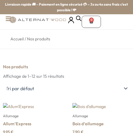
Aller
Livraison rapide
🚚 –
Paiement en ligne sécurisé
💳
–
3
x ou 4x sans frais c’est
au
possible !
💸
contenu
0
Panier
Accueil
/ Nos produits
Nos produits
Affichage de 1–12 sur 15 résultats
Allumage
Allumage
Allum’Express
Bois d’allumage
9,95
€
7,90
€