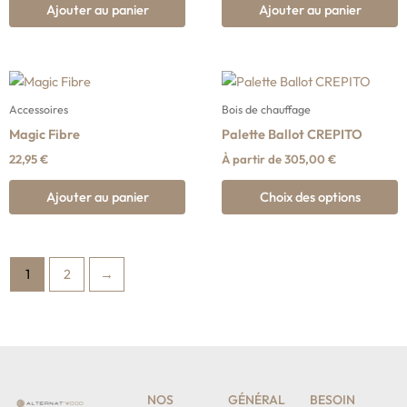
Ajouter au panier
Ajouter au panier
C
p
Accessoires
Bois de chauffage
a
Magic Fibre
Palette Ballot CREPITO
p
22,95
€
À partir de
305,00
€
v
L
Ajouter au panier
Choix des options
o
p
ê
1
2
→
c
s
la
p
d
p
NOS
GÉNÉRAL
BESOIN