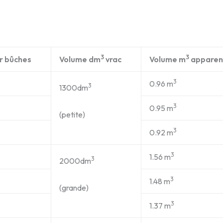
3
3
r bûches
Volume dm
vrac
Volume m
apparen
3
0.96 m
3
1300dm
3
0.95 m
(petite)
3
0.92 m
3
1.56 m
3
2000dm
3
1.48 m
(grande)
3
1.37 m