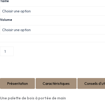
Taille
de
Palette
Ballot
CREPITO
Volume
Présentation
Caractéristiques
Conseils d'uti
Une palette de bois à portée de main