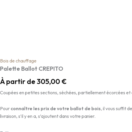
Bois de chauffage
Palette Ballot CREPITO
À partir de
305,00
€
Coupées en petites sections, séchées, partiellement écorcées e
Pour
connaître les prix de votre ballot de bois
, il vous suffit d
livraison, s’il y en a, s’ajoutent dans votre panier.
quantité