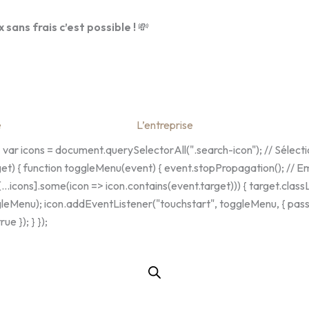
x sans frais c’est possible !
💸
e
L’entreprise
 icons = document.querySelectorAll(".search-icon"); // Sélectio
get) { function toggleMenu(event) { event.stopPropagation(); // Emp
[...icons].some(icon => icon.contains(event.target))) { target.class
gleMenu); icon.addEventListener("touchstart", toggleMenu, { passi
e }); } });