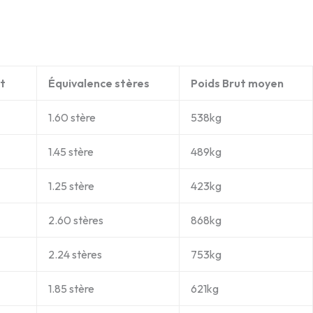
t
Équivalence stères
Poids Brut moyen
1.60 stère
538kg
1.45 stère
489kg
1.25 stère
423kg
2.60 stères
868kg
2.24 stères
753kg
1.85 stère
621kg