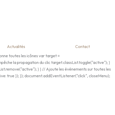
Actualités
Contact
nne toutes les icônes var target =
êche la propagation du clic target.classList.toggle("active"); }
List.remove("active"); } } // Ajoute les événements sur toutes les
ve: true }); }); document.addEventListener("click", closeMenu);