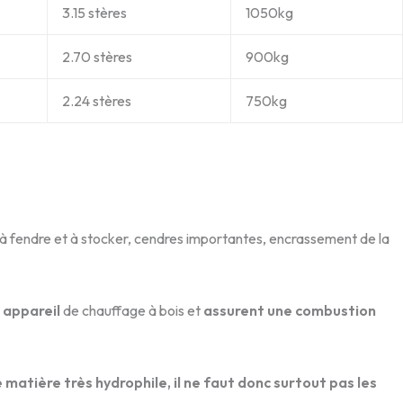
3.15 stères
1050kg
2.70 stères
900kg
2.24 stères
750kg
 à fendre et à stocker, cendres importantes, encrassement de la
 appareil
de chauffage à bois et
assurent une combustion
matière très hydrophile, il ne faut donc surtout pas les