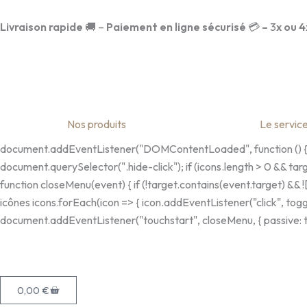
Aller
au
Livraison rapide
🚚 –
Paiement en ligne sécurisé
💳
–
3
x ou 4
contenu
Nos produits
Le servic
document.addEventListener("DOMContentLoaded", function () { var
document.querySelector(".hide-click"); if (icons.length > 0 && tar
function closeMenu(event) { if (!target.contains(event.target) && !
icônes icons.forEach(icon => { icon.addEventListener("click", tog
document.addEventListener("touchstart", closeMenu, { passive: tru
Panier
0,00
€