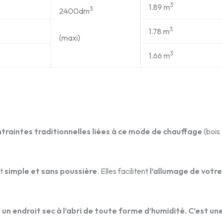
3
1.89 m
3
2400dm
3
1.78 m
(maxi)
3
1.66 m
ntraintes traditionnelles liées à ce mode de chauffage
(bois
t
simple et sans poussière
. Elles facilitent
l’allumage de votre
n endroit sec à l’abri de toute forme d’humidité. C’est une 