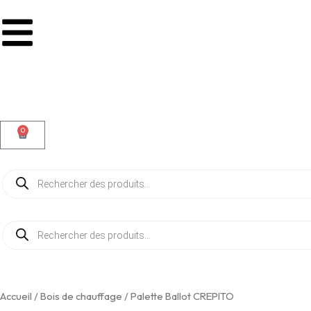
0
Panier
Recherche
de
produits
Recherche
de
produits
Accueil
/
Bois de chauffage
/ Palette Ballot CREPITO