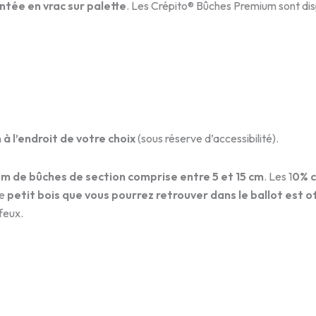
ntée en vrac sur palette
. Les Crépito® Bûches Premium sont di
 à l’endroit de votre choix
(sous réserve d’accessibilité).
um de bûches
de section comprise entre 5 et 15 cm
. Les 1
0% c
Le
petit bois que vous pourrez retrouver dans le ballot est o
 feux.