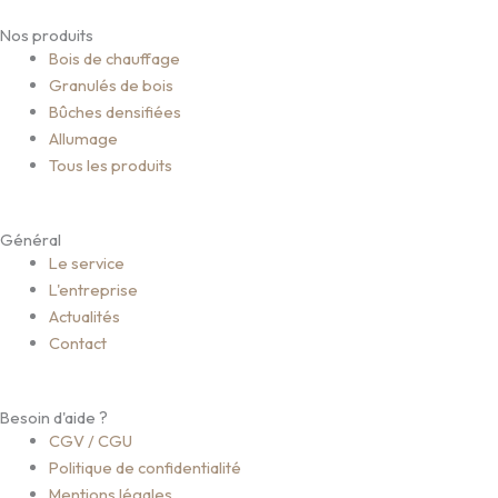
a
n
Nos produits
c
s
Bois de chauffage
Granulés de bois
e
t
Bûches densifiées
Allumage
b
a
Tous les produits
o
g
Général
Le service
o
r
L'entreprise
Actualités
k
a
Contact
m
Besoin d'aide ?
CGV / CGU
Politique de confidentialité
Mentions légales