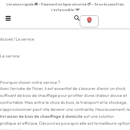
Aller
Livraison rapide
🚚 –
Paiement en ligne sécurisé
💳
–
3
x ou 4x sans frais
au
c’est possible !
💸
contenu
0
Panier
Accueil
/ Le service
Le service
Pourquoi choisir notre service ?
Avec l’arrivée de l’hiver, il est essentiel de s’assurer d’avoir un stock
suffisant de bois de chauffage pour profiter d’une chaleur douce et
confortable. Mais entre le choix du bois, le transport et le stockage,
s’approvisionner peut vite devenir une contrainte. Heureusement, la
livraison de bois de chauffage à domicile
est une solution
pratique et efficace. Découvrez pourquoi elle est la meilleure option