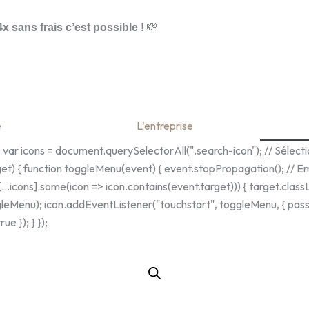
💸
4x sans frais c’est possible !
e
L’entreprise
 icons = document.querySelectorAll(".search-icon"); // Sélectio
get) { function toggleMenu(event) { event.stopPropagation(); // Emp
[...icons].some(icon => icon.contains(event.target))) { target.class
gleMenu); icon.addEventListener("touchstart", toggleMenu, { passi
e }); } });