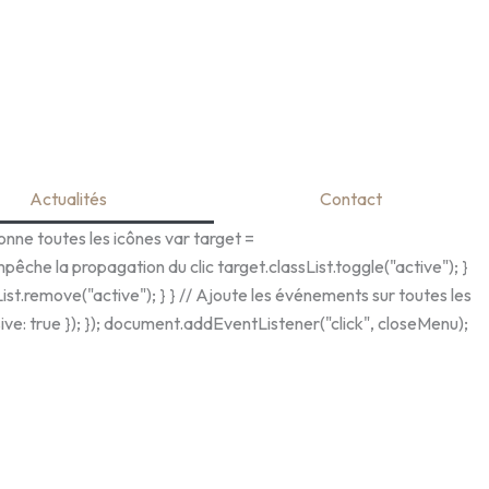
Actualités
Contact
nne toutes les icônes var target =
êche la propagation du clic target.classList.toggle("active"); }
List.remove("active"); } } // Ajoute les événements sur toutes les
ve: true }); }); document.addEventListener("click", closeMenu);