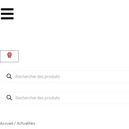
0
Panier
Recherche
de
produits
Recherche
de
produits
Accueil
/ Actualités