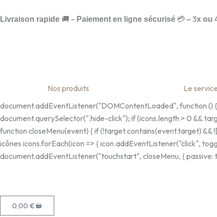
Aller
au
🚚 –
💳
3
Livraison rapide
Paiement en ligne sécurisé
–
x ou 
contenu
Nos produits
Le servic
document.addEventListener("DOMContentLoaded", function () { var
document.querySelector(".hide-click"); if (icons.length > 0 && tar
function closeMenu(event) { if (!target.contains(event.target) && !
icônes icons.forEach(icon => { icon.addEventListener("click", tog
document.addEventListener("touchstart", closeMenu, { passive: tru
Panier
0,00
€