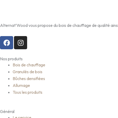
Alternat’Wood vous propose du bois de chauffage de qualité ainsi q
F
I
a
n
c
s
e
t
Nos produits
b
a
Bois de chauffage
o
g
Granulés de bois
o
r
Bûches densifiées
k
a
Allumage
m
Tous les produits
Général
Le service